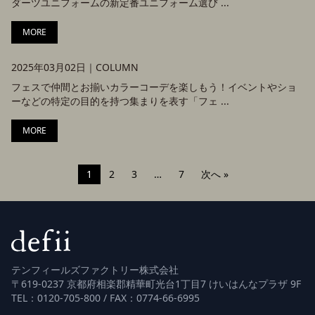
ダーツユニフォームの新定番ユニフォーム選び ...
MORE
2025年03月02日｜
COLUMN
フェスで仲間とお揃いカラーコーデを楽しもう！イベントやショ
ーなどの特定の目的を持つ集まりを表す「フェ ...
MORE
1
2
3
…
7
次へ »
テンフィールズファクトリー株式会社
〒619-0237 京都府相楽郡精華町光台1丁目7 けいはんなプラザ 9F
TEL：0120-705-800 / FAX：0774-66-6995