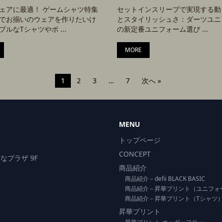
ェアに最適！ ゲームシャツ特集
セットインスリーブで実現する動
でお揃いのウェアを作りたいけ
とスタイリッシュさ：ダーツユニ
ルなTシャツやポ ...
の新定番ユニフォーム選び ...
MORE
1
2
3
…
7
次へ »
MENU
トップページ
CONCEPT
なプラザ 9F
商品紹介
商品紹介－defii BLACK BASIC
商品紹介－昇華プリント（ユニフォ
商品紹介－昇華プリント（Tシャツ
昇華プリント