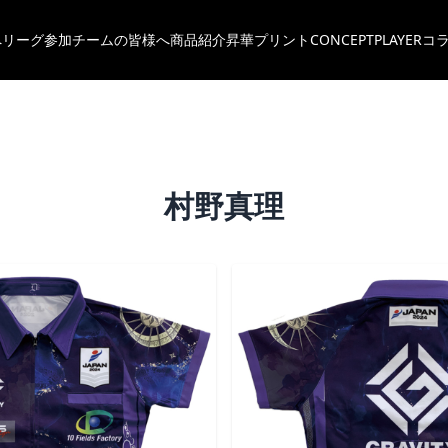
へ
リーグ参加チームの皆様へ
商品紹介
昇華プリント
CONCEPT
PLAYER
コ
村野真理