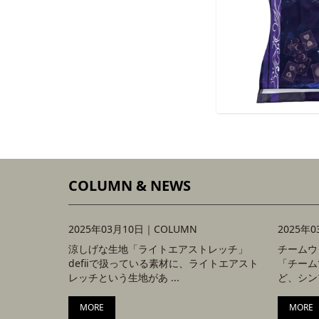
COLUMN & NEWS
2025年03月10日｜
COLUMN
2025年
涼しげな生地「ライトエアストレッチ」
チームウ
defiiで扱っている素材に、ライトエアスト
「チーム
レッチという生地があ ...
ど、シンプ
MORE
MORE