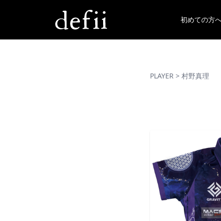
初めての方
PLAYER
> 村野真理